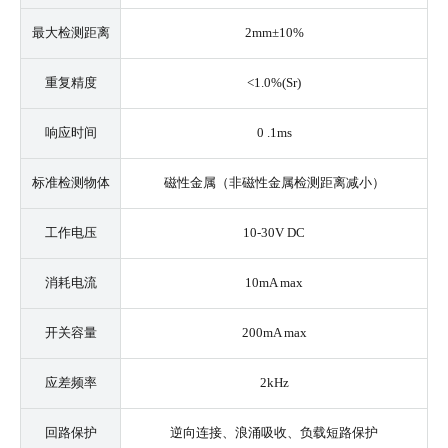
最大检测距离
2mm±10%
重复精度
<1.0%(Sr)
响应时间
0 .1ms
标准检测物体
磁性金属（非磁性金属检测距离减小）
工作电压
10-30V DC
消耗电流
10mA max
开关容量
200mA max
应差频率
2kHz
回路保护
逆向连接、浪涌吸收、负载短路保护