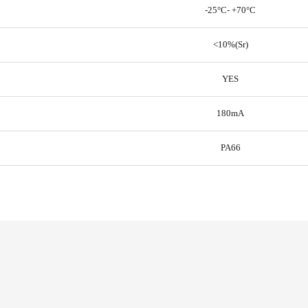
-25°C- +70°C
<10%(Sr)
YES
180mA
PA66