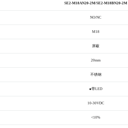
SE2-M18AN20-2M/SE2-M18BN20-2M
NO/NC
M18
屏蔽
20mm
不锈钢
●带LED
10-30VDC
<10%