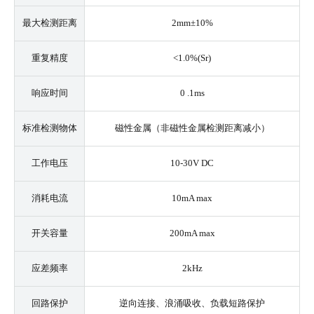
最大检测距离
2mm±10%
重复精度
<1.0%(Sr)
响应时间
0 .1ms
标准检测物体
磁性金属（非磁性金属检测距离减小）
工作电压
10-30V DC
消耗电流
10mA max
开关容量
200mA max
应差频率
2kHz
回路保护
逆向连接、浪涌吸收、负载短路保护