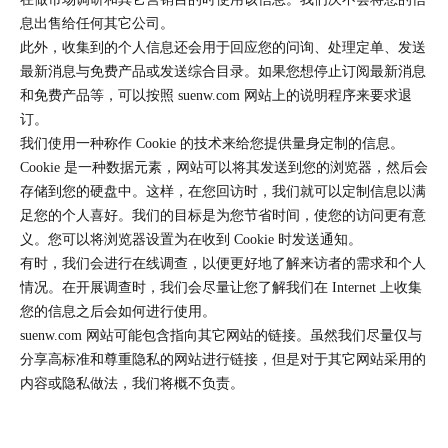
器
息出售给任何其它公司。
_
此外，收集到的个人信息还会用于回应您的问询、处理定单、发送
光
最新消息与免费产品或发送综合目录。如果您想停止订阅最新消息
电
和免费产品等，可以按照 suenw.com 网站上的说明程序来要求退
订。
开
我们使用一种称作 Cookie 的技术来给您提供量身定制的信息。
关
Cookie 是一种数据元素，网站可以将其发送到您的浏览器，然后会
厂
存储到您的硬盘中。这样，在您回访时，我们就可以定制信息以满
家-
足您的个人喜好。我们的目标是为您节省时间，使您的访问更有意
深
义。您可以将浏览器设置为在收到 Cookie 时发送通知。
圳
有时，我们会进行在线调查，以便更好地了解来访者的需求和个人
市
情况。在开展调查时，我们会尽量让您了解我们在 Internet 上收集
神
您的信息之后会如何进行使用。
武
suenw.com 网站可能包含指向其它网站的链接。虽然我们尽量仅与
传
分享高标准和尊重隐私的网站进行链接，但是对于其它网站采用的
感
内容或隐私做法，我们将概不负责。
器
有