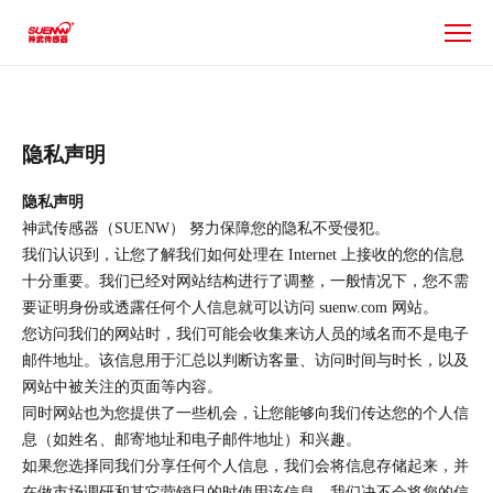
光
电
传
感
器
_
隐私声明
光
隐私声明
电
神武传感器（SUENW） 努力保障您的隐私不受侵犯。
开
我们认识到，让您了解我们如何处理在 Internet 上接收的您的信息
关
十分重要。我们已经对网站结构进行了调整，一般情况下，您不需
_
要证明身份或透露任何个人信息就可以访问 suenw.com 网站。
电
您访问我们的网站时，我们可能会收集来访人员的域名而不是电子
容
邮件地址。该信息用于汇总以判断访客量、访问时间与时长，以及
式
网站中被关注的页面等内容。
接
同时网站也为您提供了一些机会，让您能够向我们传达您的个人信
近
息（如姓名、邮寄地址和电子邮件地址）和兴趣。
传
如果您选择同我们分享任何个人信息，我们会将信息存储起来，并
感
在做市场调研和其它营销目的时使用该信息。我们决不会将您的信